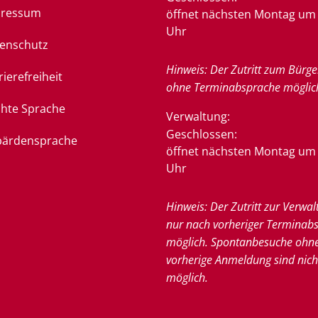
pressum
öffnet nächsten Montag um 
Uhr
enschutz
Hinweis: Der Zutritt zum Bürge
rierefreiheit
ohne Terminabsprache möglic
chte Sprache
Verwaltung:
Klicken, um weitere Öffnung
Geschlossen:
ärdensprache
öffnet nächsten Montag um 
Uhr
Hinweis: Der Zutritt zur Verwal
nur nach vorheriger Terminab
möglich. Spontanbesuche ohn
vorherige Anmeldung sind nich
möglich.