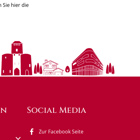
Sie hier die
en
Social Media
Zur Facebook Seite
s- oder Schließzeiten auszublenden