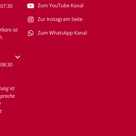
Zum YouTube Kanal
07:30
Zur Instagram Seite
rbüro ist
Zum WhatsApp Kanal
h.
s- oder Schließzeiten auszublenden
08:30
tung ist
sprache
e
t