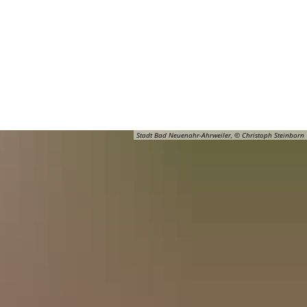
Barrierefreiheit
Öffnungszeiten
Kontakt
ADT
FREIZEIT
Stadt Bad Neuenahr-Ahrweiler, © Christoph Steinborn