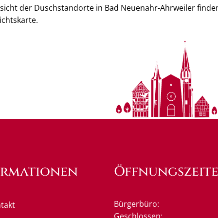
rsicht der Duschstandorte in Bad Neuenahr-Ahrweiler finden 
chtskarte.
ormationen
Öffnungszeit
Bürgerbüro:
takt
Klicken, um weitere Öffnung
Geschlossen: