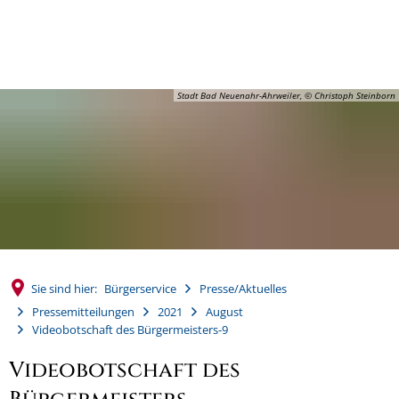
MENÜ
Stadt Bad Neuenahr-Ahrweiler, © Christoph Steinborn
Sie sind hier:
Bürgerservice
Presse/Aktuelles
Pressemitteilungen
2021
August
Videobotschaft des Bürgermeisters-9
Videobotschaft des