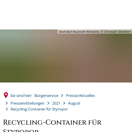
MENÜ
Stadt Bad Neuenahr-Ahrweiler, © Christoph Steinborn
Sie sind hier:
Bürgerservice
Presse/Aktuelles
Pressemitteilungen
2021
August
Recycling-Container für Styropor
Recycling-Container für