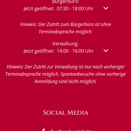
Bürgerbüro:
Klicken, um weitere Öffnungs- oder Schließzeit
Jetzt geöffnet:
07:30
-
18:00
Uhr
Von 07:30 bis
Hinweis: Der Zutritt zum Bürgerbüro ist ohne
Terminabsprache möglich.
Verwaltung:
Klicken, um weitere Öffnungs- oder Schließzeit
Jetzt geöffnet:
14:00
-
16:00
Uhr
Von 14:00 bis
Hinweis: Der Zutritt zur Verwaltung ist nur nach vorheriger
Terminabsprache möglich. Spontanbesuche ohne vorherige
Anmeldung sind nicht möglich.
Social Media