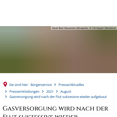
MENÜ
Stadt Bad Neuenahr-Ahrweiler, © Christoph Steinborn
Sie sind hier:
Bürgerservice
Presse/Aktuelles
Pressemitteilungen
2021
August
Gasversorgung wird nach der Flut sukzessive wieder aufgebaut
Gasversorgung wird nach der