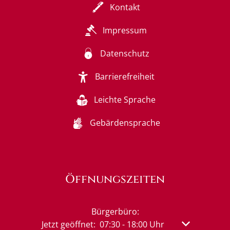
Kontakt
Impressum
Datenschutz
Barrierefreiheit
Leichte Sprache
Gebärdensprache
Öffnungszeiten
Bürgerbüro:
Klicken, um weitere Öffnungs- oder Schließzeit
Jetzt geöffnet:
07:30
-
18:00
Uhr
Von 07:30 bis