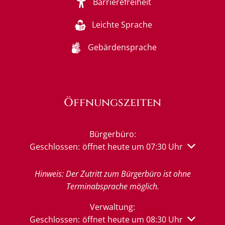
Barrierefreiheit
Leichte Sprache
Gebärdensprache
Öffnungszeiten
Bürgerbüro:
Klicken, um weitere Öffnungs- oder Schließzeiten 
Geschlossen:
öffnet heute um 07:30 Uhr
Hinweis: Der Zutritt zum Bürgerbüro ist ohne
Terminabsprache möglich.
Verwaltung:
Klicken, um weitere Öffnungs- oder Schließzeiten 
Geschlossen:
öffnet heute um 08:30 Uhr