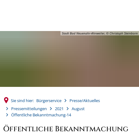
MENÜ
Stadt Bad Neuenahr-Ahrweiler, © Christoph Steinborn
Sie sind hier:
Bürgerservice
Presse/Aktuelles
Pressemitteilungen
2021
August
Öffentliche Bekanntmachung-14
Öffentliche Bekanntmachung