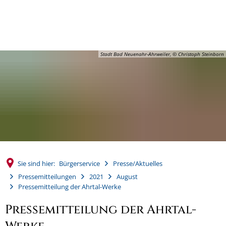
MENÜ
Stadt Bad Neuenahr-Ahrweiler, © Christoph Steinborn
Sie sind hier:
Bürgerservice
Presse/Aktuelles
Pressemitteilungen
2021
August
Pressemitteilung der Ahrtal-Werke
Pressemitteilung der Ahrtal-