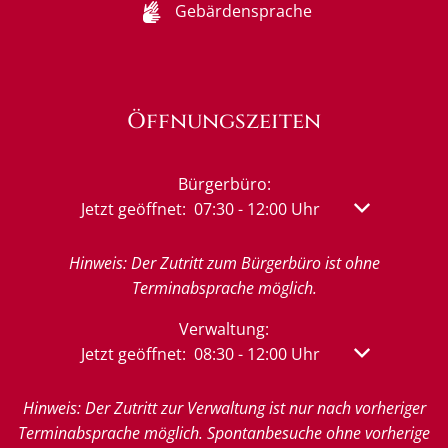
Gebärdensprache
Öffnungszeiten
Bürgerbüro:
Klicken, um weitere Öffnungs- oder Schließzeit
Jetzt geöffnet:
07:30
-
12:00
Uhr
Von 07:30 bis
Hinweis: Der Zutritt zum Bürgerbüro ist ohne
Terminabsprache möglich.
Verwaltung:
Klicken, um weitere Öffnungs- oder Schließzeit
Jetzt geöffnet:
08:30
-
12:00
Uhr
Von 08:30 bis
Hinweis: Der Zutritt zur Verwaltung ist nur nach vorheriger
Terminabsprache möglich. Spontanbesuche ohne vorherige