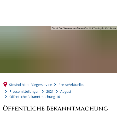
MENÜ
Stadt Bad Neuenahr-Ahrweiler, © Christoph Steinborn
Sie sind hier:
Bürgerservice
Presse/Aktuelles
Pressemitteilungen
2021
August
Öffentliche Bekanntmachung-16
Öffentliche Bekanntmachung