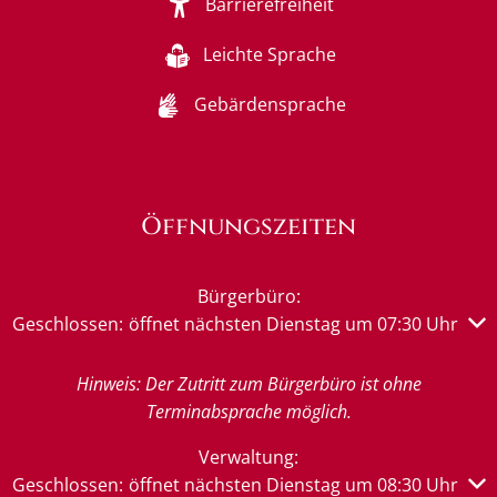
Barrierefreiheit
Leichte Sprache
Gebärdensprache
Öffnungszeiten
Bürgerbüro:
Klicken, um weitere Öffnungs- oder Schließzeiten auszub
Geschlossen:
öffnet nächsten Dienstag um 07:30 Uhr
Hinweis: Der Zutritt zum Bürgerbüro ist ohne
Terminabsprache möglich.
Verwaltung:
Klicken, um weitere Öffnungs- oder Schließzeiten auszub
Geschlossen:
öffnet nächsten Dienstag um 08:30 Uhr