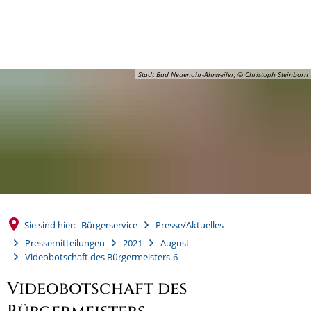
MENÜ
Stadt Bad Neuenahr-Ahrweiler, © Christoph Steinborn
Sie sind hier:
Bürgerservice
Presse/Aktuelles
Pressemitteilungen
2021
August
Videobotschaft des Bürgermeisters-6
Videobotschaft des