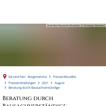
MENÜ
Stadt Bad Neuenahr-Ahrweiler, © Christoph Steinborn
Sie sind hier:
Bürgerservice
Presse/Aktuelles
Pressemitteilungen
2021
August
Beratung durch Bausachverständige
Beratung durch