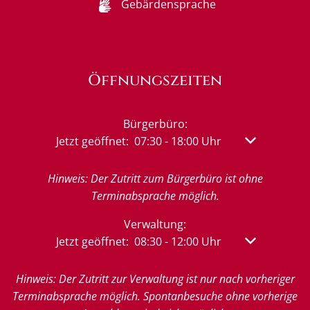
Gebärdensprache
Öffnungszeiten
Bürgerbüro:
Klicken, um weitere Öffnungs- oder Schließzeit
Jetzt geöffnet:
07:30
-
18:00
Uhr
Von 07:30 bis
Hinweis: Der Zutritt zum Bürgerbüro ist ohne
Terminabsprache möglich.
Verwaltung:
Klicken, um weitere Öffnungs- oder Schließzeit
Jetzt geöffnet:
08:30
-
12:00
Uhr
Von 08:30 bis
Hinweis: Der Zutritt zur Verwaltung ist nur nach vorheriger
Terminabsprache möglich. Spontanbesuche ohne vorherige