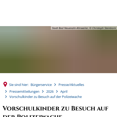
MENÜ
Stadt Bad Neuenahr-Ahrweiler, © Christoph Steinborn
Sie sind hier:
Bürgerservice
Presse/Aktuelles
Pressemitteilungen
2026
April
Vorschulkinder zu Besuch auf der Polizeiwache
Vorschulkinder zu Besuch auf