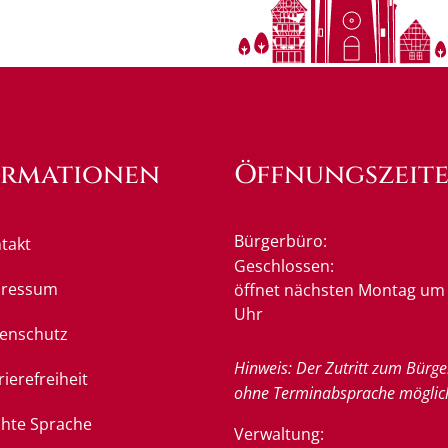
ormationen
Öffnungszeit
Bürgerbüro:
takt
Klicken, um weitere Öffnung
Geschlossen:
pressum
öffnet nächsten Montag um 
Uhr
enschutz
Hinweis: Der Zutritt zum Bürge
rierefreiheit
ohne Terminabsprache möglic
chte Sprache
Verwaltung: