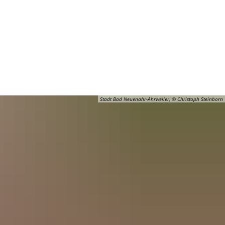
Barrierefreiheit
Öffnungszeiten
Kontakt
ADT
FREIZEIT
Stadt Bad Neuenahr-Ahrweiler, © Christoph Steinborn