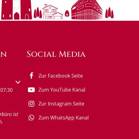
en
Social Media
Zur Facebook Seite
s- oder Schließzeiten auszublenden
Zum YouTube Kanal
07:30
Zur Instagram Seite
rbüro ist
Zum WhatsApp Kanal
h.