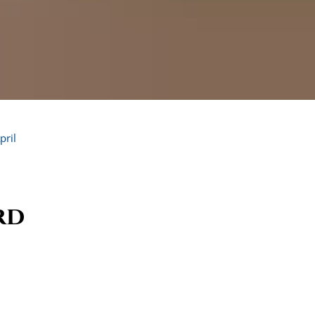
pril
rd