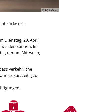
© AdobeStock
enbrücke drei
m Dienstag, 28. April,
n werden können. Im
tet, der am Mittwoch,
odass verkehrliche
ann es kurzzeitig zu
chtigungen.