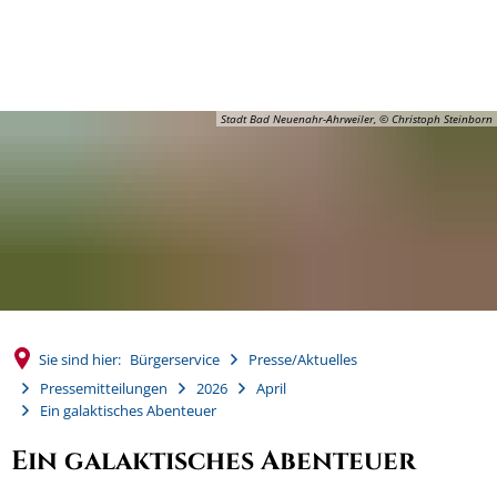
MENÜ
Stadt Bad Neuenahr-Ahrweiler, © Christoph Steinborn
Sie sind hier:
Bürgerservice
Presse/Aktuelles
Pressemitteilungen
2026
April
Ein galaktisches Abenteuer
Ein galaktisches Abenteuer