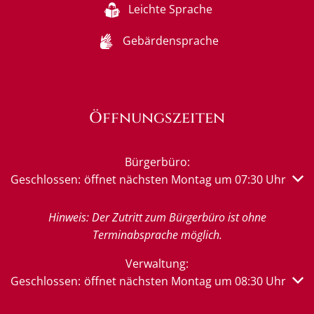
Leichte Sprache
Gebärdensprache
Öffnungszeiten
Bürgerbüro:
Klicken, um weitere Öffnungs- oder Schließzeiten auszub
Geschlossen:
öffnet nächsten Montag um 07:30 Uhr
Hinweis: Der Zutritt zum Bürgerbüro ist ohne
Terminabsprache möglich.
Verwaltung:
Klicken, um weitere Öffnungs- oder Schließzeiten auszub
Geschlossen:
öffnet nächsten Montag um 08:30 Uhr