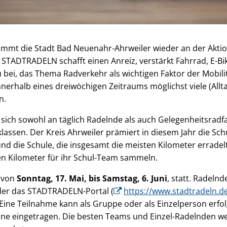
nimmt die Stadt Bad Neuenahr-Ahrweiler wieder an der Ak
. STADTRADELN schafft einen Anreiz, verstärkt Fahrrad, E-Bi
 bei, das Thema Radverkehr als wichtigen Faktor der Mobil
, innerhalb eines dreiwöchigen Zeitraums möglichst viele (Al
n.
sich sowohl an täglich Radelnde als auch Gelegenheitsradf
klassen. Der Kreis Ahrweiler prämiert in diesem Jahr die Sc
nd die Schule, die insgesamt die meisten Kilometer erradel
n Kilometer für ihr Schul-Team sammeln.
n von
Sonntag, 17. Mai, bis Samstag, 6. Juni
, statt. Radeln
r das STADTRADELN-Portal (
https://www.stadtradeln.d
Eine Teilnahme kann als Gruppe oder als Einzelperson erfol
ine eingetragen. Die besten Teams und Einzel-Radelnden 