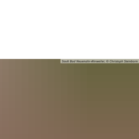
Barrierefreiheit
Öffnungszeiten
Kontakt
ADT
FREIZEIT
Stadt Bad Neuenahr-Ahrweiler, © Christoph Steinborn