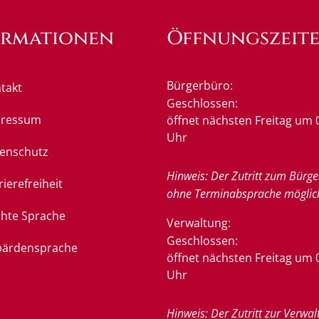
ormationen
Öffnungszeit
Bürgerbüro:
takt
Klicken, um weitere Öffnung
Geschlossen:
pressum
öffnet nächsten Freitag um 
Uhr
enschutz
Hinweis: Der Zutritt zum Bürge
rierefreiheit
ohne Terminabsprache möglic
chte Sprache
Verwaltung:
Klicken, um weitere Öffnung
Geschlossen:
ärdensprache
öffnet nächsten Freitag um 
Uhr
Hinweis: Der Zutritt zur Verwal