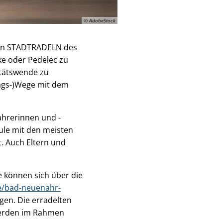
© AdobeStock
tion STADTRADELN des
ke oder Pedelec zu
itätswende zu
ltags-)Wege mit dem
ahrerinnen und -
hule mit den meisten
t. Auch Eltern und
de können sich über die
e/bad-neuenahr-
gen. Die erradelten
werden im Rahmen