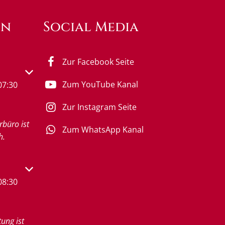
en
Social Media
Zur Facebook Seite
s- oder Schließzeiten auszublenden
Zum YouTube Kanal
07:30
Zur Instagram Seite
rbüro ist
Zum WhatsApp Kanal
h.
s- oder Schließzeiten auszublenden
08:30
tung ist