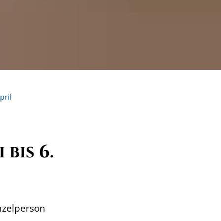
pril
bis 6.
nzelperson