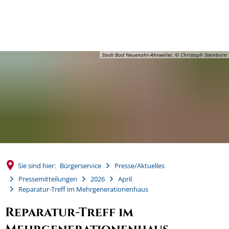
MENÜ
Stadt Bad Neuenahr-Ahrweiler, © Christoph Steinborn
Sie sind hier:
Bürgerservice
Presse/Aktuelles
Pressemitteilungen
2026
April
Reparatur-Treff im Mehrgenerationenhaus
Reparatur-Treff im