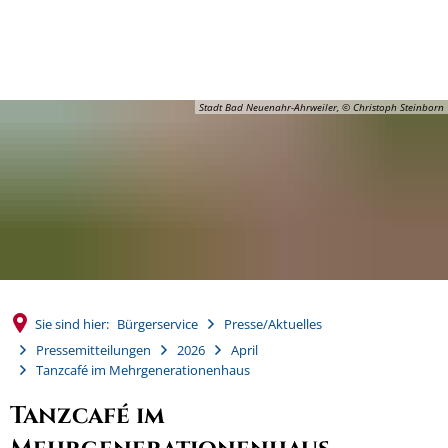
MENÜ
Stadt Bad Neuenahr-Ahrweiler, © Christoph Steinborn
Sie sind hier:
Bürgerservice
Presse/Aktuelles
Pressemitteilungen
2026
April
Tanzcafé im Mehrgenerationenhaus
Tanzcafé im