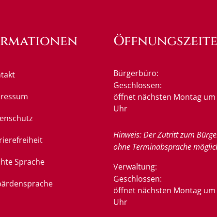
ormationen
Öffnungszeit
Bürgerbüro:
takt
Klicken, um weitere Öffnung
Geschlossen:
pressum
öffnet nächsten Montag um 
Uhr
enschutz
Hinweis: Der Zutritt zum Bürge
rierefreiheit
ohne Terminabsprache möglic
chte Sprache
Verwaltung:
Klicken, um weitere Öffnung
Geschlossen:
ärdensprache
öffnet nächsten Montag um 
Uhr