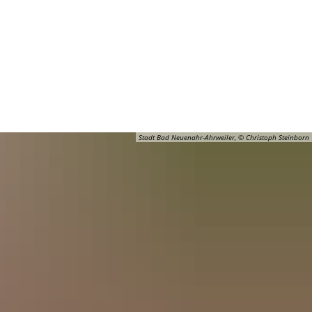
Barrierefreiheit
Öffnungszeiten
Kontakt
ADT
FREIZEIT
Stadt Bad Neuenahr-Ahrweiler, © Christoph Steinborn