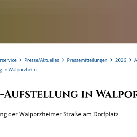
rservice
Presse/Aktuelles
Pressemitteilungen
2026
A
g in Walporzheim
-Aufstellung in Walpo
ng der Walporzheimer Straße am Dorfplatz