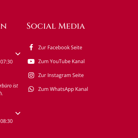
en
Social Media
Zur Facebook Seite
s- oder Schließzeiten auszublenden
Zum YouTube Kanal
07:30
Zur Instagram Seite
rbüro ist
Zum WhatsApp Kanal
h.
s- oder Schließzeiten auszublenden
08:30