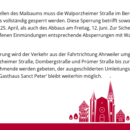
tellen des Maibaums muss die Walporzheimer Straße im Ber
s vollständig gesperrt werden. Diese Sperrung betrifft sow
5. April, als auch des Abbaus am Freitag, 12. Juni. Zur Sic
ffenen Einmündungen entsprechende Absperrungen mit W
ung wird der Verkehr aus der Fahrtrichtung Ahrweiler umge
rzheimer Straße, Dombergstraße und Prümer Straße bis zur
nehmende werden gebeten, der ausgeschilderten Umleitungss
Gasthaus Sanct Peter‘ bleibt weiterhin möglich.