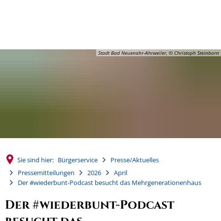
MENÜ
Stadt Bad Neuenahr-Ahrweiler, © Christoph Steinborn
Sie sind hier:
Bürgerservice
Presse/Aktuelles
Pressemitteilungen
2026
April
Der #wiederbunt-Podcast besucht das Mehrgenerationenhaus
Der #wiederbunt-Podcast