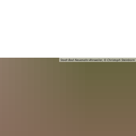
Barrierefreiheit
Öffnungszeiten
Kontakt
ADT
FREIZEIT
Stadt Bad Neuenahr-Ahrweiler, © Christoph Steinborn