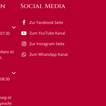
en
Social Media
Zur Facebook Seite
s- oder Schließzeiten auszublenden
Zum YouTube Kanal
07:30
Zur Instagram Seite
rbüro ist
Zum WhatsApp Kanal
h.
s- oder Schließzeiten auszublenden
08:30
tung ist
sprache