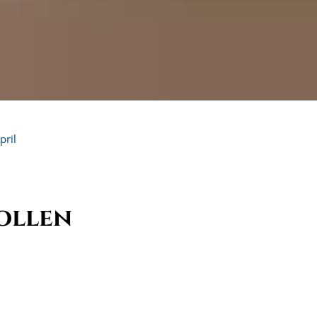
pril
ollen