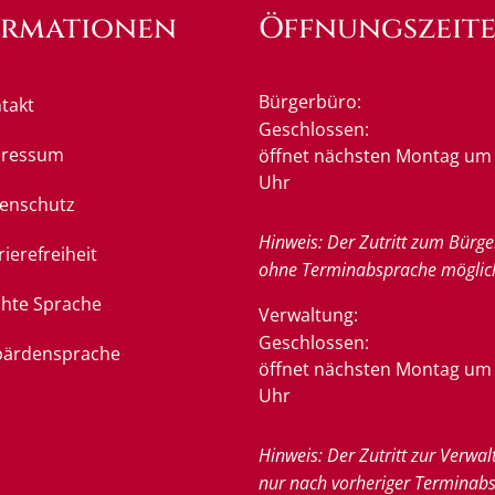
ormationen
Öffnungszeit
Bürgerbüro:
takt
Klicken, um weitere Öffnung
Geschlossen:
pressum
öffnet nächsten Montag um 
Uhr
enschutz
Hinweis: Der Zutritt zum Bürge
rierefreiheit
ohne Terminabsprache möglic
chte Sprache
Verwaltung:
Klicken, um weitere Öffnung
Geschlossen:
ärdensprache
öffnet nächsten Montag um 
Uhr
Hinweis: Der Zutritt zur Verwal
nur nach vorheriger Terminab