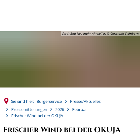
MENÜ
Stadt Bad Neuenahr-Ahrweiler, © Christoph Steinborn
Sie sind hier:
Bürgerservice
Presse/Aktuelles
Pressemitteilungen
2026
Februar
Frischer Wind bei der OKUJA
Frischer Wind bei der OKUJA