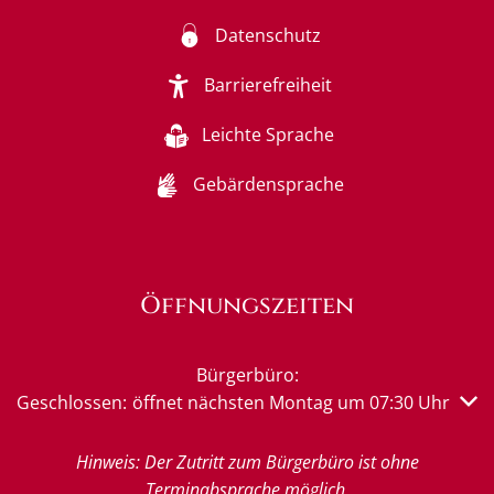
Datenschutz
Barrierefreiheit
Leichte Sprache
Gebärdensprache
Öffnungszeiten
Bürgerbüro:
Klicken, um weitere Öffnungs- oder Schließzeiten auszub
Geschlossen:
öffnet nächsten Montag um 07:30 Uhr
Hinweis: Der Zutritt zum Bürgerbüro ist ohne
Terminabsprache möglich.