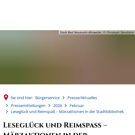
MENÜ
Stadt Bad Neuenahr-Ahrweiler, © Christoph Steinborn
Sie sind hier:
Bürgerservice
Presse/Aktuelles
Pressemitteilungen
2026
Februar
Leseglück und Reimspaß – Märzaktionen in der Stadtbibliothek
Leseglück und Reimspaß –