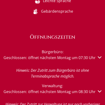
Leichte Sprache
Gebärdensprache
Öffnungszeiten
Bürgerbüro:
Klicken, um weitere Öffnungs- oder Schließzeiten auszub
Geschlossen:
öffnet nächsten Montag um 07:30 Uhr
Hinweis: Der Zutritt zum Bürgerbüro ist ohne
Terminabsprache möglich.
Verwaltung:
Klicken, um weitere Öffnungs- oder Schließzeiten auszub
Geschlossen:
öffnet nächsten Montag um 08:30 Uhr
Hinweis: Der Zutritt zur Verwaltung ist nur nach vorheriger