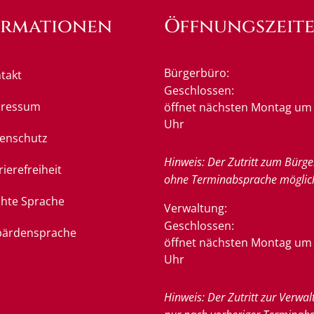
ormationen
Öffnungszeit
Bürgerbüro:
takt
Klicken, um weitere Öffnung
Geschlossen:
pressum
öffnet nächsten Montag um 
Uhr
enschutz
Hinweis: Der Zutritt zum Bürge
rierefreiheit
ohne Terminabsprache möglic
chte Sprache
Verwaltung:
Klicken, um weitere Öffnung
Geschlossen:
ärdensprache
öffnet nächsten Montag um 
Uhr
Hinweis: Der Zutritt zur Verwal