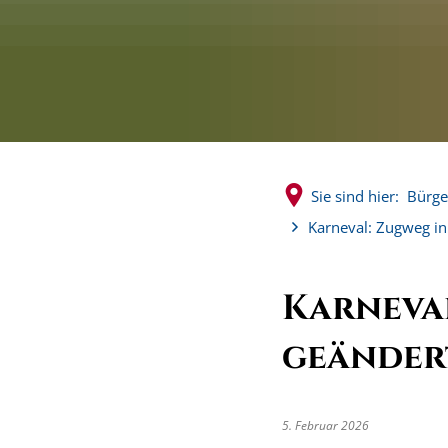
Sie sind hier:
Bürge
Karneval: Zugweg i
Karneva
geänder
5. Februar 2026