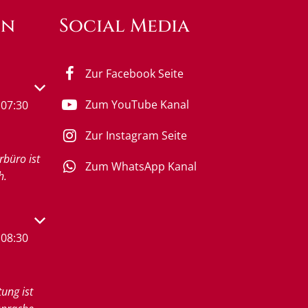
en
Social Media
Zur Facebook Seite
s- oder Schließzeiten auszublenden
Zum YouTube Kanal
07:30
Zur Instagram Seite
rbüro ist
Zum WhatsApp Kanal
h.
s- oder Schließzeiten auszublenden
08:30
tung ist