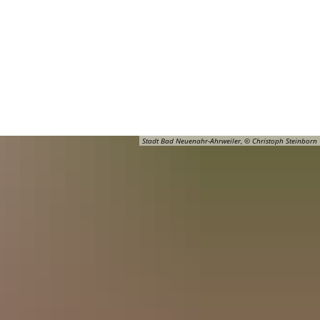
Barrierefreiheit
Öffnungszeiten
Kontakt
ADT
FREIZEIT
Stadt Bad Neuenahr-Ahrweiler, © Christoph Steinborn