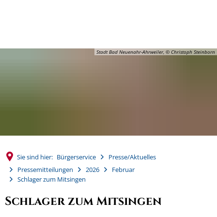
MENÜ
Stadt Bad Neuenahr-Ahrweiler, © Christoph Steinborn
Sie sind hier:
Bürgerservice
Presse/Aktuelles
Pressemitteilungen
2026
Februar
Schlager zum Mitsingen
Schlager zum Mitsingen