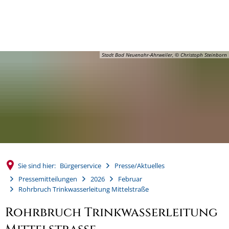
MENÜ
Stadt Bad Neuenahr-Ahrweiler, © Christoph Steinborn
Sie sind hier:
Bürgerservice
Presse/Aktuelles
Pressemitteilungen
2026
Februar
Rohrbruch Trinkwasserleitung Mittelstraße
Rohrbruch Trinkwasserleitung