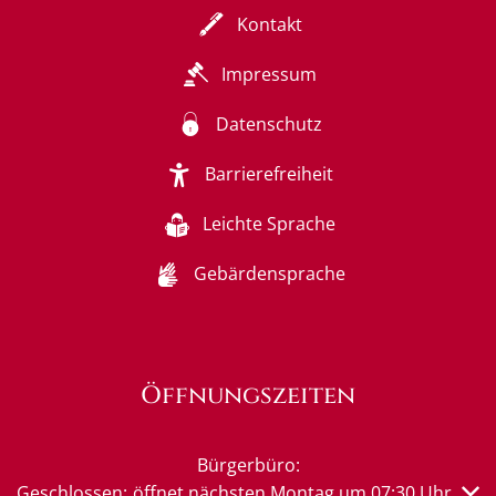
Kontakt
Impressum
Datenschutz
Barrierefreiheit
Leichte Sprache
Gebärdensprache
Öffnungszeiten
Bürgerbüro:
Klicken, um weitere Öffnungs- oder Schließzeiten auszub
Geschlossen:
öffnet nächsten Montag um 07:30 Uhr