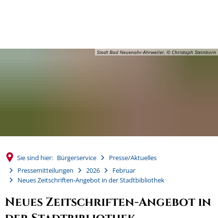
MENÜ
Stadt Bad Neuenahr-Ahrweiler, © Christoph Steinborn
Sie sind hier:
Bürgerservice
Presse/Aktuelles
Pressemitteilungen
2026
Februar
Neues Zeitschriften-Angebot in der Stadtbibliothek
Neues Zeitschriften-Angebot in