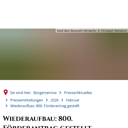
MENÜ
Stadt Bad Neuenahr-Ahrweiler, © Christoph Steinborn
Sie sind hier:
Bürgerservice
Presse/Aktuelles
Pressemitteilungen
2026
Februar
Wiederaufbau: 800. Förderantrag gestellt
Wiederaufbau: 800.