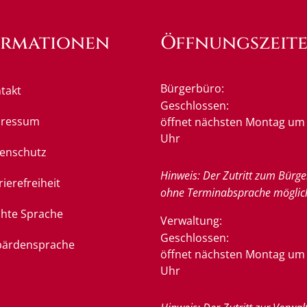
ormationen
Öffnungszeit
Bürgerbüro:
takt
Klicken, um weitere Öffnung
Geschlossen:
pressum
öffnet nächsten Montag um 
Uhr
enschutz
Hinweis: Der Zutritt zum Bürge
rierefreiheit
ohne Terminabsprache möglic
chte Sprache
Verwaltung:
Klicken, um weitere Öffnung
Geschlossen:
ärdensprache
öffnet nächsten Montag um 
Uhr