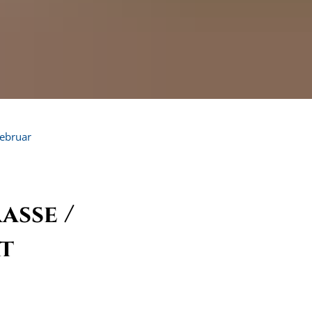
ebruar
raße /
rt