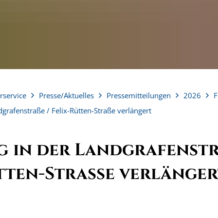
rservice
Presse/Aktuelles
Pressemitteilungen
2026
F
grafenstraße / Felix-Rütten-Straße verlängert
g in der Landgrafenst
ütten-Straße verlänge