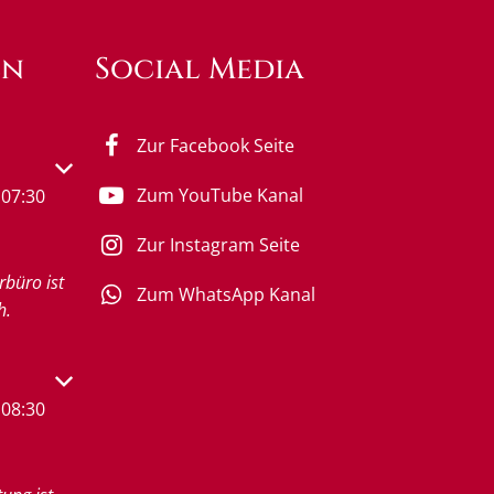
en
Social Media
Zur Facebook Seite
s- oder Schließzeiten auszublenden
Zum YouTube Kanal
07:30
Zur Instagram Seite
rbüro ist
Zum WhatsApp Kanal
h.
s- oder Schließzeiten auszublenden
08:30