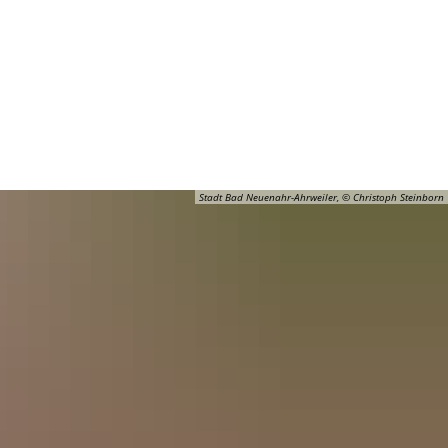
Barrierefreiheit
Öffnungszeiten
Kontakt
ADT
FREIZEIT
Stadt Bad Neuenahr-Ahrweiler, © Christoph Steinborn