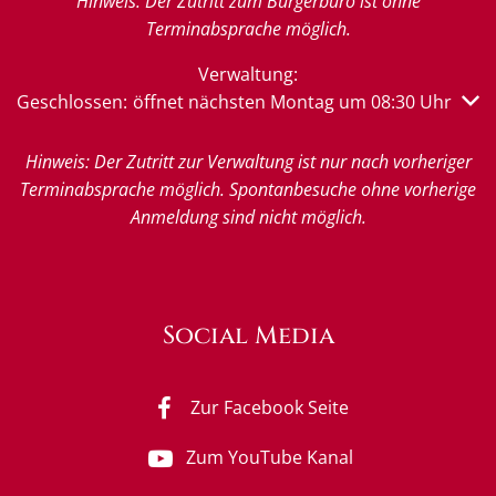
Hinweis: Der Zutritt zum Bürgerbüro ist ohne
Terminabsprache möglich.
Verwaltung:
Klicken, um weitere Öffnungs- oder Schließzeiten auszub
Geschlossen:
öffnet nächsten Montag um 08:30 Uhr
Hinweis: Der Zutritt zur Verwaltung ist nur nach vorheriger
Terminabsprache möglich. Spontanbesuche ohne vorherige
Anmeldung sind nicht möglich.
Social Media
Zur Facebook Seite
Zum YouTube Kanal