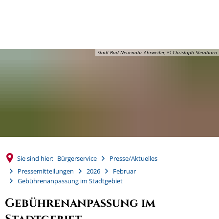
MENÜ
Stadt Bad Neuenahr-Ahrweiler, © Christoph Steinborn
Sie sind hier:
Bürgerservice
Presse/Aktuelles
Pressemitteilungen
2026
Februar
Gebührenanpassung im Stadtgebiet
Gebührenanpassung im