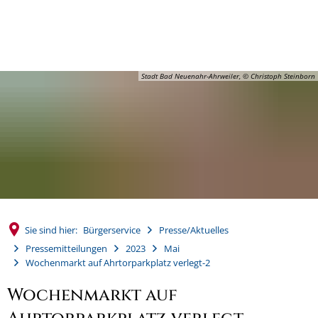
MENÜ
Stadt Bad Neuenahr-Ahrweiler, © Christoph Steinborn
Sie sind hier:
Bürgerservice
Presse/Aktuelles
Pressemitteilungen
2023
Mai
Wochenmarkt auf Ahrtorparkplatz verlegt-2
Wochenmarkt auf