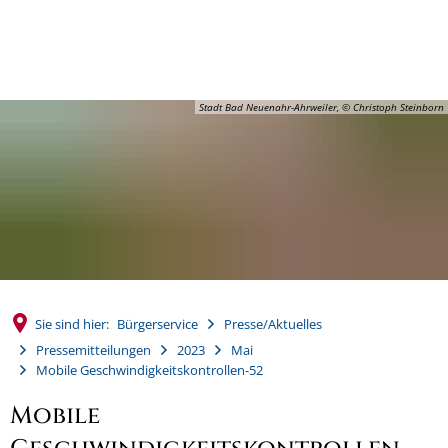
MENÜ
Stadt Bad Neuenahr-Ahrweiler, © Christoph Steinborn
Sie sind hier:
Bürgerservice
Presse/Aktuelles
Pressemitteilungen
2023
Mai
Mobile Geschwindigkeitskontrollen-52
Mobile