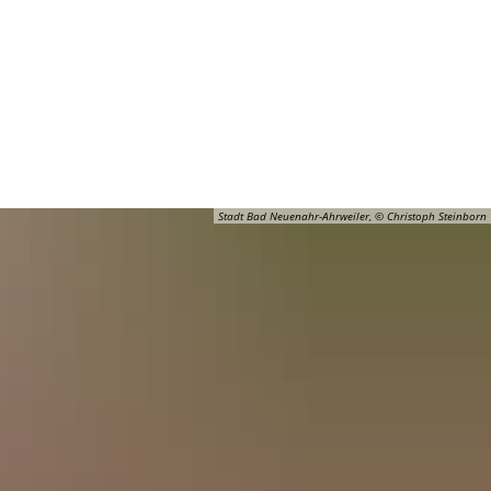
Barrierefreiheit
Öffnungszeiten
Kontakt
ADT
FREIZEIT
Stadt Bad Neuenahr-Ahrweiler, © Christoph Steinborn