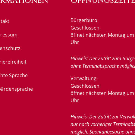
ormationen
Öffnungszeit
Bürgerbüro:
takt
Klicken, um weitere Öffnung
Geschlossen:
pressum
öffnet nächsten Montag um 
Uhr
enschutz
Hinweis: Der Zutritt zum Bürge
rierefreiheit
ohne Terminabsprache möglic
chte Sprache
Verwaltung:
Klicken, um weitere Öffnung
Geschlossen:
ärdensprache
öffnet nächsten Montag um 
Uhr
Hinweis: Der Zutritt zur Verwal
nur nach vorheriger Terminab
möglich. Spontanbesuche ohn