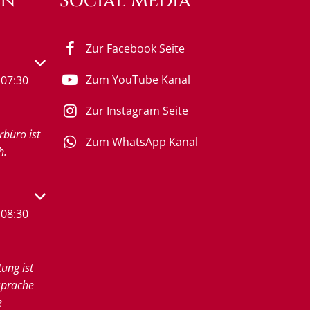
en
Social Media
Zur Facebook Seite
s- oder Schließzeiten auszublenden
Zum YouTube Kanal
07:30
Zur Instagram Seite
rbüro ist
Zum WhatsApp Kanal
h.
s- oder Schließzeiten auszublenden
08:30
tung ist
sprache
e