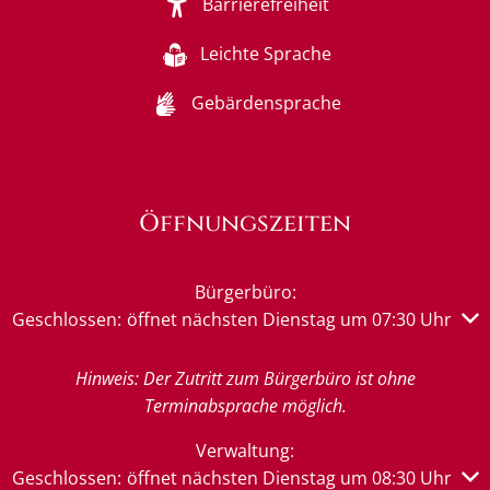
Barrierefreiheit
Leichte Sprache
Gebärdensprache
Öffnungszeiten
Bürgerbüro:
Klicken, um weitere Öffnungs- oder Schließzeiten auszub
Geschlossen:
öffnet nächsten Dienstag um 07:30 Uhr
Hinweis: Der Zutritt zum Bürgerbüro ist ohne
Terminabsprache möglich.
Verwaltung:
Klicken, um weitere Öffnungs- oder Schließzeiten auszub
Geschlossen:
öffnet nächsten Dienstag um 08:30 Uhr