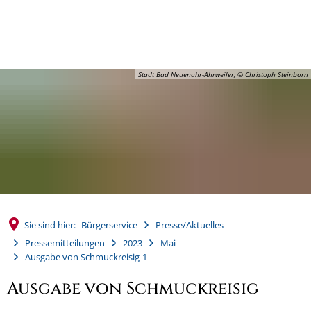
MENÜ
Stadt Bad Neuenahr-Ahrweiler, © Christoph Steinborn
Sie sind hier:
Bürgerservice
Presse/Aktuelles
Pressemitteilungen
2023
Mai
Ausgabe von Schmuckreisig-1
Ausgabe von Schmuckreisig