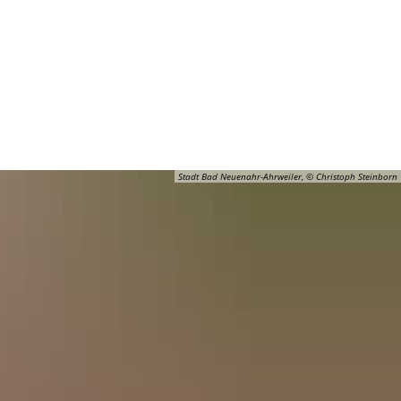
Barrierefreiheit
Öffnungszeiten
Kontakt
ADT
FREIZEIT
Stadt Bad Neuenahr-Ahrweiler, © Christoph Steinborn