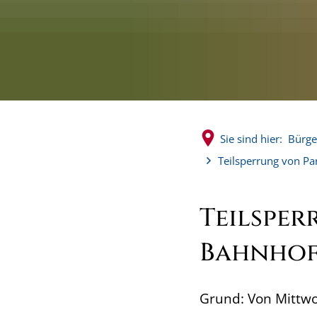
Sie sind hier:
Bürge
Teilsperrung von P
Teilsper
Bahnhof
Grund: Von Mittwoc