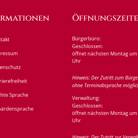
ormationen
Öffnungszeit
Bürgerbüro:
takt
Klicken, um weitere Öffnung
Geschlossen:
pressum
öffnet nächsten Montag um 
Uhr
enschutz
Hinweis: Der Zutritt zum Bürge
rierefreiheit
ohne Terminabsprache möglic
chte Sprache
Verwaltung:
Klicken, um weitere Öffnung
Geschlossen:
ärdensprache
öffnet nächsten Montag um 
Uhr
Hinweis: Der Zutritt zur Verwal