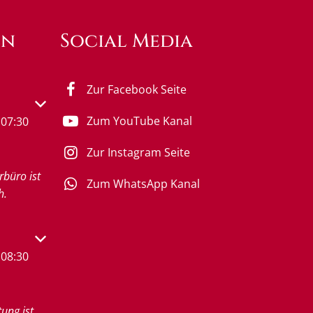
en
Social Media
Zur Facebook Seite
s- oder Schließzeiten auszublenden
Zum YouTube Kanal
07:30
Zur Instagram Seite
rbüro ist
Zum WhatsApp Kanal
h.
s- oder Schließzeiten auszublenden
08:30
tung ist