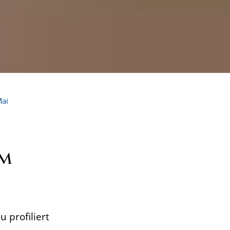
ai
am
 profiliert