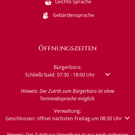
Leichte Sprache
Gebärdensprache
Öffnungszeiten
Bürgerbüro:
Klicken, um weitere Öffnungs- oder Schließzeit
Schließt bald:
07:30
-
18:00
Uhr
Von 07:30 bis 
Hinweis: Der Zutritt zum Bürgerbüro ist ohne
Terminabsprache möglich.
Verwaltung:
Klicken, um weitere Öffnungs- oder Schließzeiten auszu
Geschlossen:
öffnet nächsten Freitag um 08:30 Uhr
Hinweis: Der Zutritt zur Verwaltung ist nur nach vorheriger