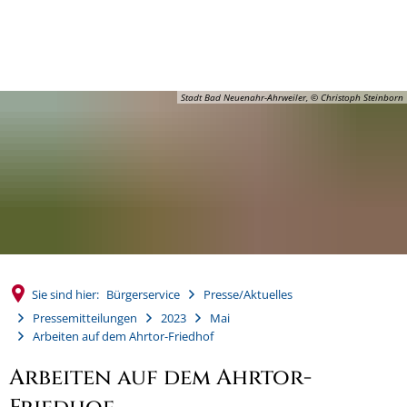
MENÜ
Stadt Bad Neuenahr-Ahrweiler, © Christoph Steinborn
Sie sind hier:
Bürgerservice
Presse/Aktuelles
Pressemitteilungen
2023
Mai
Arbeiten auf dem Ahrtor-Friedhof
Arbeiten auf dem Ahrtor-