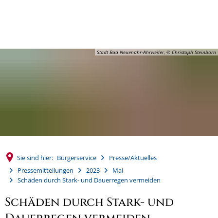
MENÜ
Stadt Bad Neuenahr-Ahrweiler, © Christoph Steinborn
Sie sind hier:
Bürgerservice
Presse/Aktuelles
Pressemitteilungen
2023
Mai
Schäden durch Stark- und Dauerregen vermeiden
Schäden durch Stark- und