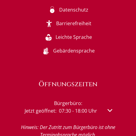
Datenschutz
Barrierefreiheit
Leichte Sprache
Gebärdensprache
Öffnungszeiten
Bürgerbüro:
Klicken, um weitere Öffnungs- oder Schließzeit
Jetzt geöffnet:
07:30
-
18:00
Uhr
Von 07:30 bis
Hinweis: Der Zutritt zum Bürgerbüro ist ohne
Terminabsprache möglich.