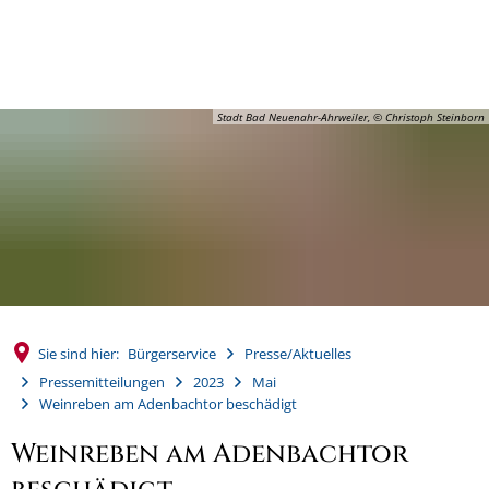
MENÜ
Stadt Bad Neuenahr-Ahrweiler, © Christoph Steinborn
Sie sind hier:
Bürgerservice
Presse/Aktuelles
Pressemitteilungen
2023
Mai
Weinreben am Adenbachtor beschädigt
Weinreben am Adenbachtor