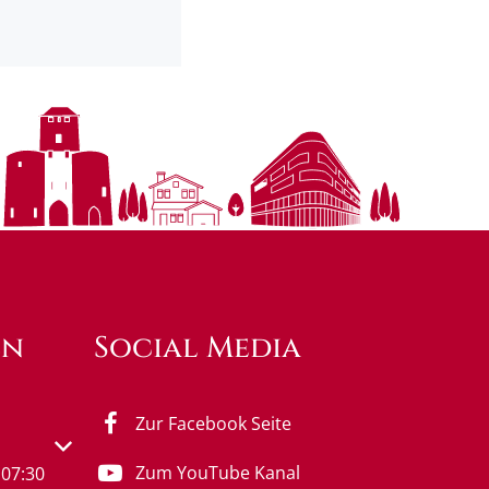
en
Social Media
Zur Facebook Seite
s- oder Schließzeiten auszublenden
Zum YouTube Kanal
07:30