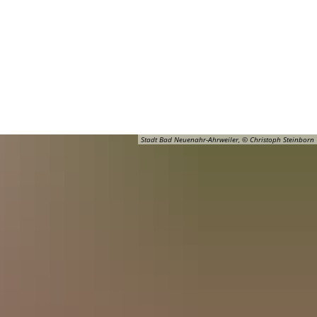
Barrierefreiheit
Öffnungszeiten
Kontakt
ADT
FREIZEIT
Stadt Bad Neuenahr-Ahrweiler, © Christoph Steinborn