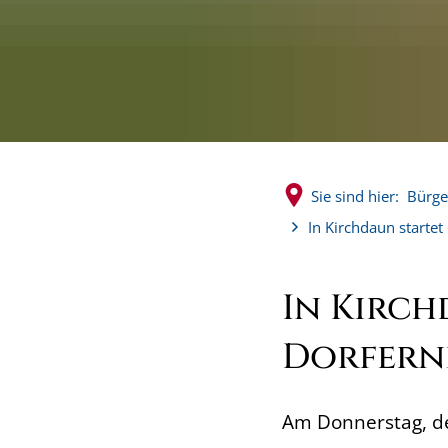
Sie sind hier:
Bürge
In Kirchdaun startet
In Kirch
Dorferne
Am Donnerstag, d