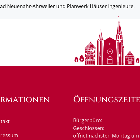
 Bad Neuenahr-Ahrweiler und Planwerk Häuser Ingenieure.
ormationen
Öffnungszeit
Bürgerbüro:
takt
Klicken, um weitere Öffnung
Geschlossen:
pressum
öffnet nächsten Montag um 