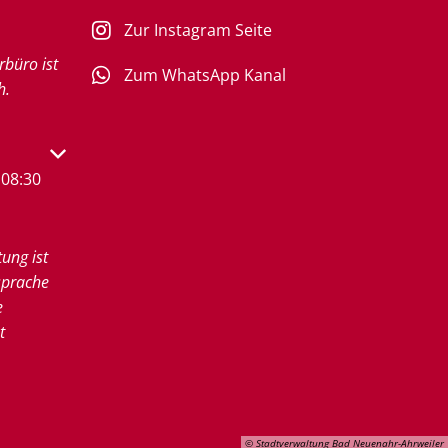
Zur Instagram Seite
rbüro ist
Zum WhatsApp Kanal
h.
s- oder Schließzeiten auszublenden
08:30
tung ist
sprache
e
t
© Stadtverwaltung Bad Neuenahr-Ahrweiler