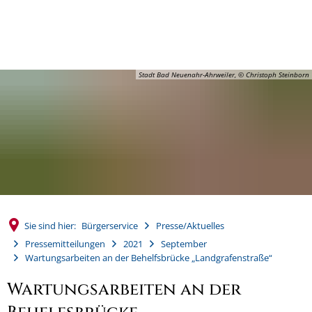
MENÜ
Stadt Bad Neuenahr-Ahrweiler, © Christoph Steinborn
Sie sind hier:
Bürgerservice
Presse/Aktuelles
Pressemitteilungen
2021
September
Wartungsarbeiten an der Behelfsbrücke „Landgrafenstraße“
Wartungsarbeiten an der