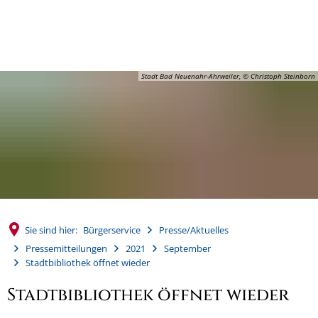
MENÜ
Stadt Bad Neuenahr-Ahrweiler, © Christoph Steinborn
Sie sind hier:
Bürgerservice
Presse/Aktuelles
Pressemitteilungen
2021
September
Stadtbibliothek öffnet wieder
Stadtbibliothek öffnet wieder