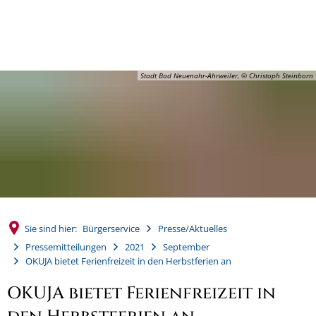
MENÜ
Stadt Bad Neuenahr-Ahrweiler, © Christoph Steinborn
Sie sind hier:
Bürgerservice
Presse/Aktuelles
Pressemitteilungen
2021
September
OKUJA bietet Ferienfreizeit in den Herbstferien an
OKUJA bietet Ferienfreizeit in