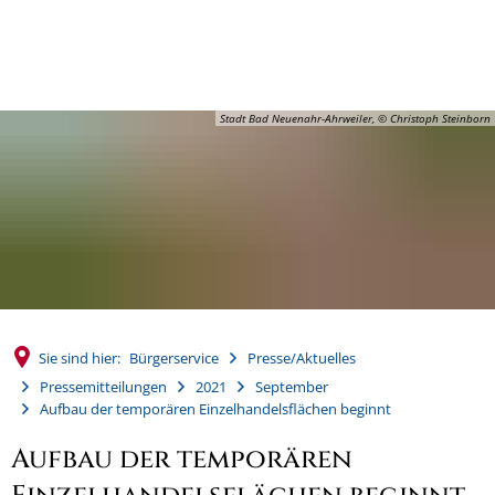
MENÜ
Stadt Bad Neuenahr-Ahrweiler, © Christoph Steinborn
Sie sind hier:
Bürgerservice
Presse/Aktuelles
Pressemitteilungen
2021
September
Aufbau der temporären Einzelhandelsflächen beginnt
Aufbau der temporären