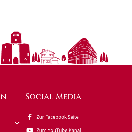
en
Social Media
Zur Facebook Seite
s- oder Schließzeiten auszublenden
Zum YouTube Kanal
0 bis 18:00 Uhr