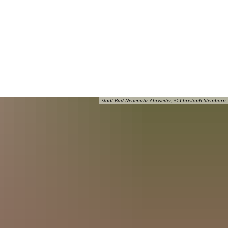
Barrierefreiheit
Öffnungszeiten
Kontakt
ADT
FREIZEIT
Stadt Bad Neuenahr-Ahrweiler, © Christoph Steinborn