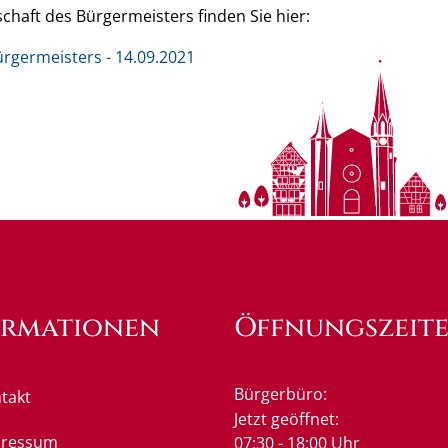
schaft des Bürgermeisters finden Sie hier:
rgermeisters - 14.09.2021
ormationen
Öffnungszeit
Bürgerbüro:
takt
Klicken, um weitere Öffnung
Jetzt geöffnet:
pressum
07:30
-
18:00
Uhr
Von 07:3