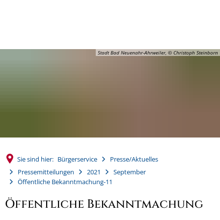
MENÜ
Stadt Bad Neuenahr-Ahrweiler, © Christoph Steinborn
Sie sind hier:
Bürgerservice
Presse/Aktuelles
Pressemitteilungen
2021
September
Öffentliche Bekanntmachung-11
Öffentliche Bekanntmachung