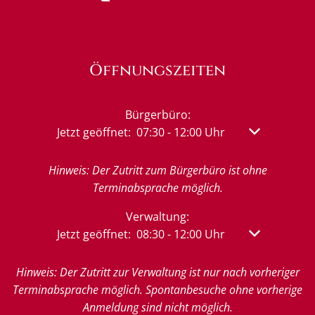
Öffnungszeiten
Bürgerbüro:
Klicken, um weitere Öffnungs- oder Schließzeit
Jetzt geöffnet:
07:30
-
12:00
Uhr
Von 07:30 bis
Hinweis: Der Zutritt zum Bürgerbüro ist ohne
Terminabsprache möglich.
Verwaltung:
Klicken, um weitere Öffnungs- oder Schließzeit
Jetzt geöffnet:
08:30
-
12:00
Uhr
Von 08:30 bis
Hinweis: Der Zutritt zur Verwaltung ist nur nach vorheriger
Terminabsprache möglich. Spontanbesuche ohne vorherige
Anmeldung sind nicht möglich.