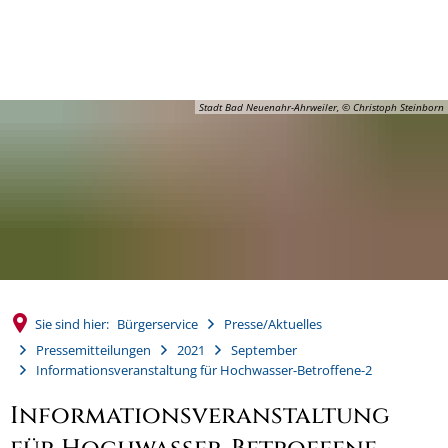
MENÜ
Stadt Bad Neuenahr-Ahrweiler, © Christoph Steinborn
Sie sind hier:
Bürgerservice
Presse/Aktuelles
Pressemitteilungen
2021
September
Informationsveranstaltung für Hochwasser-Betroffene-2
Informationsveranstaltung