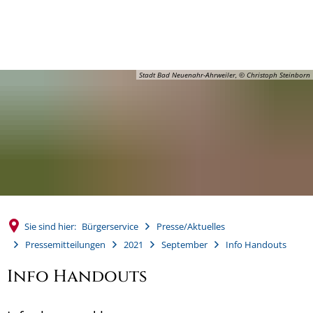
MENÜ
Stadt Bad Neuenahr-Ahrweiler, © Christoph Steinborn
Sie sind hier:
Bürgerservice
Presse/Aktuelles
Pressemitteilungen
2021
September
Info Handouts
Info Handouts