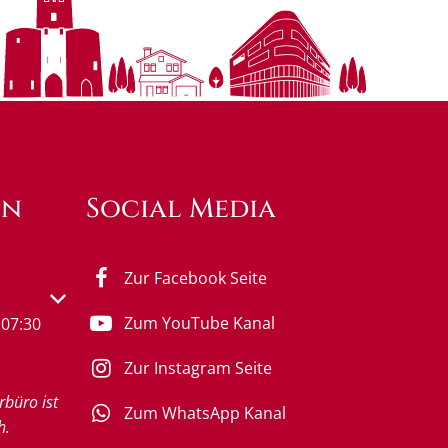
en
Social Media
Zur Facebook Seite
s- oder Schließzeiten auszublenden
Zum YouTube Kanal
07:30
Zur Instagram Seite
rbüro ist
Zum WhatsApp Kanal
h.