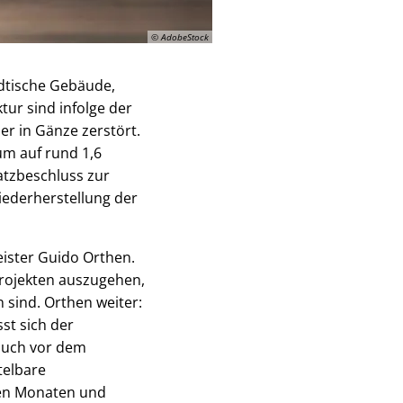
© AdobeStock
ädtische Gebäude,
tur sind infolge der
er in Gänze zerstört.
m auf rund 1,6
satzbeschluss zur
iederherstellung der
ister Guido Orthen.
projekten auszugehen,
sind. Orthen weiter:
st sich der
 auch vor dem
telbare
den Monaten und