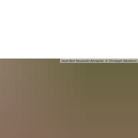
Barrierefreiheit
Öffnungszeiten
Kontakt
ADT
FREIZEIT
Stadt Bad Neuenahr-Ahrweiler, © Christoph Steinborn