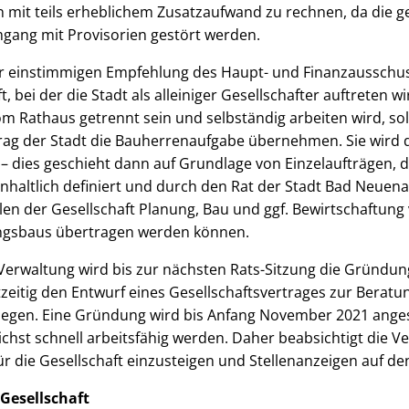
 mit teils erheblichem Zusatzaufwand zu rechnen, da die g
mgang mit Provisorien gestört werden.
der einstimmigen Empfehlung des Haupt- und Finanzaussch
, bei der die Stadt als alleiniger Gesellschafter auftreten wi
om Rathaus getrennt sein und selbständig arbeiten wird, sol
ag der Stadt die Bauherrenaufgabe übernehmen. Sie wird d
n – dies geschieht dann auf Grundlage von Einzelaufträgen, d
nhaltlich definiert und durch den Rat der Stadt Bad Neuenah
len der Gesellschaft Planung, Bau und ggf. Bewirtschaftung
sbaus übertragen werden können.
 Verwaltung wird bis zur nächsten Rats-Sitzung die Gründun
zeitig den Entwurf eines Gesellschaftsvertrages zur Beratu
legen. Eine Gründung wird bis Anfang November 2021 angest
ichst schnell arbeitsfähig werden. Daher beabsichtigt die Ve
ür die Gesellschaft einzusteigen und Stellenanzeigen auf d
Gesellschaft