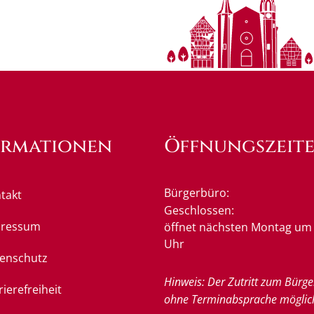
ormationen
Öffnungszeit
Bürgerbüro:
takt
Klicken, um weitere Öffnung
Geschlossen:
pressum
öffnet nächsten Montag um 
Uhr
enschutz
Hinweis: Der Zutritt zum Bürge
rierefreiheit
ohne Terminabsprache möglic