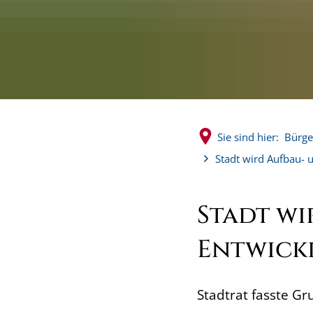
Sie sind hier:
Bürge
Stadt wird Aufbau- 
Stadt wi
Entwick
Stadtrat fasste G