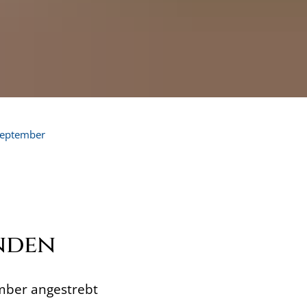
eptember
nden
ember angestrebt