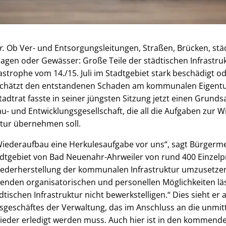
r.
Ob Ver- und Entsorgungsleitungen, Straßen, Brücken, st
agen oder Gewässer: Große Teile der städtischen Infrastruk
strophe vom 14./15. Juli im Stadtgebiet stark beschädigt od
schätzt den entstandenen Schaden am kommunalen Eigentu
tadtrat fasste in seiner jüngsten Sitzung jetzt einen Grund
- und Entwicklungsgesellschaft, die all die Aufgaben zur W
ktur übernehmen soll.
iederaufbau eine Herkulesaufgabe vor uns“, sagt Bürgerme
tadtgebiet von Bad Neuenahr-Ahrweiler von rund 400 Einzel
ederherstellung der kommunalen Infrastruktur umzusetzen 
enden organisatorischen und personellen Möglichkeiten läs
tischen Infrastruktur nicht bewerkstelligen.“ Dies sieht er
sgeschäftes der Verwaltung, das im Anschluss an die unmit
eder erledigt werden muss. Auch hier ist in den kommen