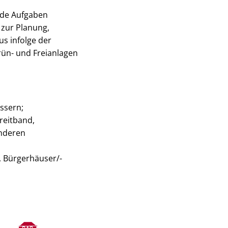
nde Aufgaben
zur Planung,
s infolge der
rün- und Freianlagen
ssern;
reitband,
anderen
, Bürgerhäuser/-