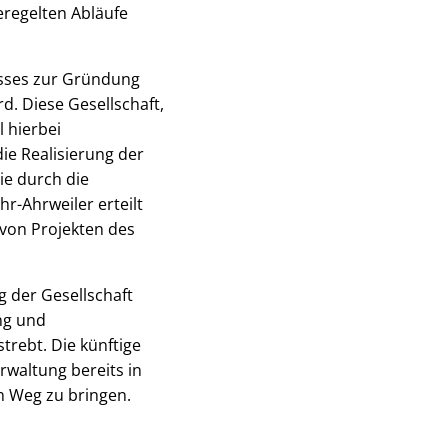
eregelten Abläufe
usses zur Gründung
rd. Diese Gesellschaft,
l hierbei
ie Realisierung der
ie durch die
r-Ahrweiler erteilt
 von Projekten des
g der Gesellschaft
ng und
rebt. Die künftige
rwaltung bereits in
en Weg zu bringen.