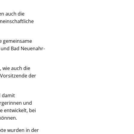
en auch die
einschaftliche
die gemeinsame
l und Bad Neuenahr-
, wie auch die
 Vorsitzende der
d damit
rgerinnen und
 entwickelt, bei
 können.
kte wurden in der