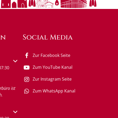
en
Social Media
Zur Facebook Seite
s- oder Schließzeiten auszublenden
Zum YouTube Kanal
07:30
Zur Instagram Seite
rbüro ist
Zum WhatsApp Kanal
h.
s- oder Schließzeiten auszublenden