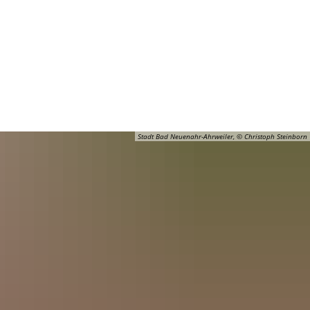
Barrierefreiheit
Öffnungszeiten
Kontakt
ADT
FREIZEIT
Stadt Bad Neuenahr-Ahrweiler, © Christoph Steinborn