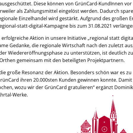
usgeschüttet. Diese können von GrünCard-KundInnen vor 
weiler als Zahlungsmittel eingelöst werden. Dadurch spar
gionale Einzelhandel wird gestärkt. Aufgrund des großen Er
ional-statt-digital-Kampagne bis zum 31.08.2021 verlänger
erfolgreiche Aktion in unsere Initiative „regional statt digit
me Gedanke, die regionale Wirtschaft nach den zuletzt a
 der Wiedereröffnungsphase zu unterstützen, ist deutlich zu
Orthen gemeinsam mit den beteiligten Projektpartnern.
die große Resonanz der Aktion. Besonders schön war es zu
GrünCard ihren 20.000sten Kunden gewinnen konnte. Damit
chen, wozu wir der GrünCard gratulieren“ ergänzt Domini
hrtal-Werke.