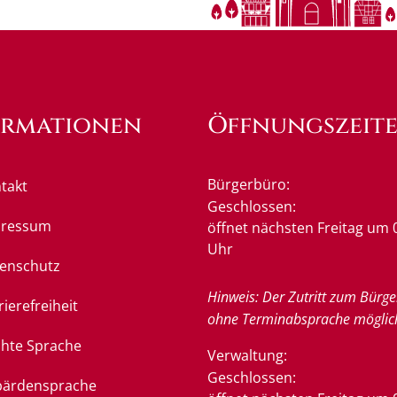
ormationen
Öffnungszeit
Bürgerbüro:
takt
Klicken, um weitere Öffnung
Geschlossen:
pressum
öffnet nächsten Freitag um 
Uhr
enschutz
Hinweis: Der Zutritt zum Bürge
rierefreiheit
ohne Terminabsprache möglic
chte Sprache
Verwaltung:
Klicken, um weitere Öffnung
Geschlossen:
ärdensprache