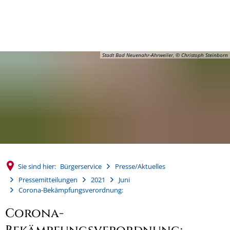
MENÜ
Stadt Bad Neuenahr-Ahrweiler, © Christoph Steinborn
Sie sind hier:
Bürgerservice
Presse/Aktuelles
Pressemitteilungen
2021
Juni
Corona-Bekämpfungsverordnung:
Corona-