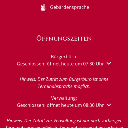
Gebärdensprache
Öffnungszeiten
Bürgerbüro:
Klicken, um weitere Öffnungs- oder Schließzeiten 
Geschlossen:
öffnet heute um 07:30 Uhr
Hinweis: Der Zutritt zum Bürgerbüro ist ohne
Terminabsprache möglich.
Verwaltung:
Klicken, um weitere Öffnungs- oder Schließzeiten 
Geschlossen:
öffnet heute um 08:30 Uhr
Hinweis: Der Zutritt zur Verwaltung ist nur nach vorheriger
Terminabsprache möglich. Spontanbesuche ohne vorherige