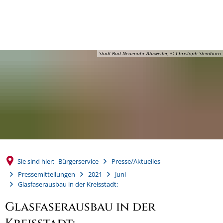
MENÜ
Stadt Bad Neuenahr-Ahrweiler, © Christoph Steinborn
Sie sind hier:
Bürgerservice
Presse/Aktuelles
Pressemitteilungen
2021
Juni
Glasfaserausbau in der Kreisstadt:
Glasfaserausbau in der