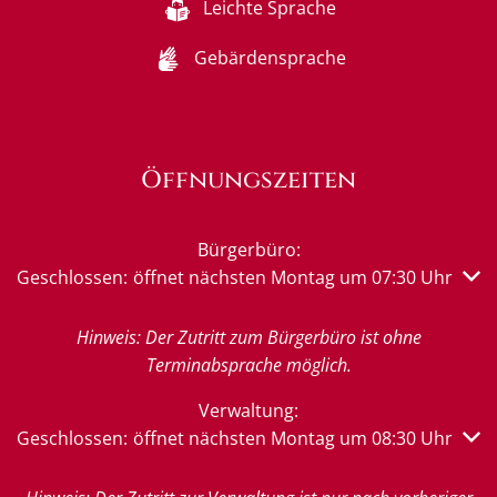
Leichte Sprache
Gebärdensprache
Öffnungszeiten
Bürgerbüro:
Klicken, um weitere Öffnungs- oder Schließzeiten auszub
Geschlossen:
öffnet nächsten Montag um 07:30 Uhr
Hinweis: Der Zutritt zum Bürgerbüro ist ohne
Terminabsprache möglich.
Verwaltung:
Klicken, um weitere Öffnungs- oder Schließzeiten auszub
Geschlossen:
öffnet nächsten Montag um 08:30 Uhr