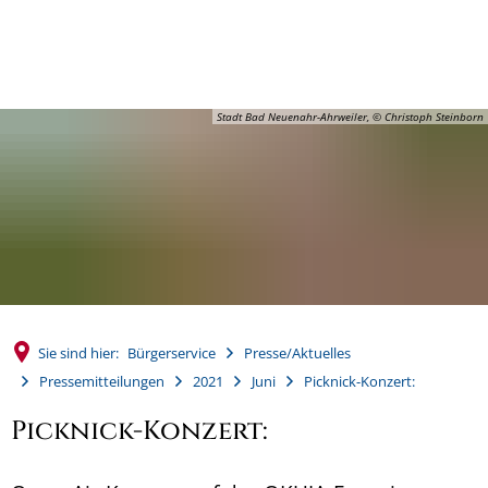
MENÜ
Stadt Bad Neuenahr-Ahrweiler, © Christoph Steinborn
Sie sind hier:
Bürgerservice
Presse/Aktuelles
Pressemitteilungen
2021
Juni
Picknick-Konzert:
Picknick-Konzert: