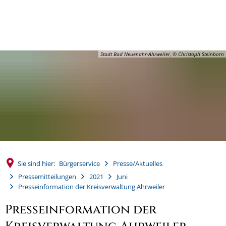
MENÜ
Stadt Bad Neuenahr-Ahrweiler, © Christoph Steinborn
Sie sind hier:
Bürgerservice
Presse/Aktuelles
Pressemitteilungen
2021
Juni
Presseinformation der Kreisverwaltung Ahrweiler
Presseinformation der